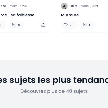
I
Kaze
·
mars 17, 2021
Ish'M
·
mars 1, 2021
orce… sa faiblesse
Murmure
6
0
2
1
es sujets les plus tendan
Découvrez plus de 40 sujets