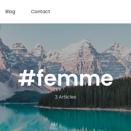
Blog
Contact
#
femme
3 Articles