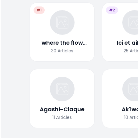
#1
#2
where the flow
Ici et a
leads us
30
Articles
25
Arti
Agashi-Claque
Ak'iw
11
Articles
10
Arti