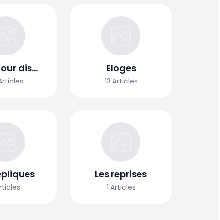
our dis
Eloges
nc...
Articles
13
Articles
épliques
Les reprises
rticles
1
Articles