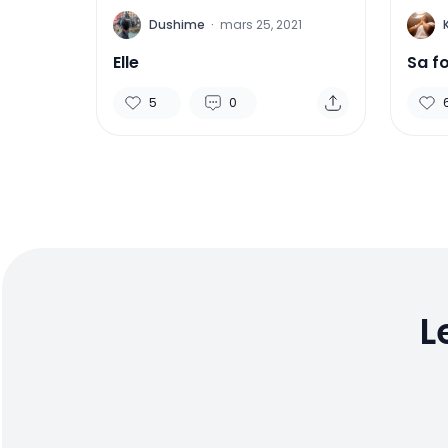
D
K
Dushime
·
mars 25, 2021
Elle
Sa f
5
0
L