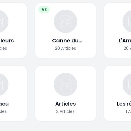
#3
illeurs
Canne du
L'Am
voyageur
do
cles
20
Articles
20
acu
Articles
Les r
cles
2
Articles
1
A